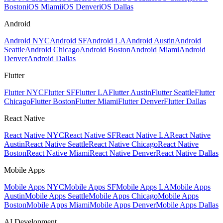
Boston
iOS Miami
iOS Denver
iOS Dallas
Android
Android NYC
Android SF
Android LA
Android Austin
Android
Seattle
Android Chicago
Android Boston
Android Miami
Android
Denver
Android Dallas
Flutter
Flutter NYC
Flutter SF
Flutter LA
Flutter Austin
Flutter Seattle
Flutter
Chicago
Flutter Boston
Flutter Miami
Flutter Denver
Flutter Dallas
React Native
React Native NYC
React Native SF
React Native LA
React Native
Austin
React Native Seattle
React Native Chicago
React Native
Boston
React Native Miami
React Native Denver
React Native Dallas
Mobile Apps
Mobile Apps NYC
Mobile Apps SF
Mobile Apps LA
Mobile Apps
Austin
Mobile Apps Seattle
Mobile Apps Chicago
Mobile Apps
Boston
Mobile Apps Miami
Mobile Apps Denver
Mobile Apps Dallas
AI Development