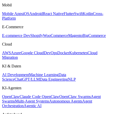
Mobil
Mobile Apps
iOS
Android
React Native
Flutter
Swift
Kotlin
Cross-
Platform
E-Commerce
E-commerce Dev
Shopify
WooCommerce
Magento
BigCommerce
Cloud
AWS
Azure
Google Cloud
DevOps
Docker
Kubernetes
Cloud
Migration
KI & Daten
AI Development
Machine Learning
Data
Science
ChatGPT/LLM
Data Engineering
NLP
KI-Agenten
OpenClaw
Claude Code OpenClaw
OpenClaw Swarms
Agent
Swarms
Multi-Agent Systems
Autonomous Agents
Agent
Orchestration
Agentic AI