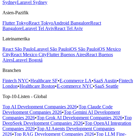
Sydney
Laravel Sydney
Asien-Pazifik
Flutter Tokyo
React Tokyo
Android Bangalore
React
Bangalore
Laravel Tel Aviv
React Tel Aviv
Lateinamerika
React São Paulo
Laravel São Paulo
iOS São Paulo
iOS Mexico
City
React Mexico City
Flutter Buenos Aires
React Buenos
Aires
Laravel Bogotá
Branchen
Fintech NYC
•
Healthcare SF
•
E-commerce LA
•
SaaS Austin
•
Fintech
London
•
Healthcare Boston
•
E-commerce NYC
•
SaaS Seattle
Top-10-Listen - Global
Top AI Development Companies 2026
•
Top Claude Code
Development Companies 2026
•
Top Gemini AI Development
Companies 2026
•
Top Grok AI Development Companies 2026
•
Top
DeepSeek Development Companies 2026
•
Top OpenAI Integration
Companies 2026
•
Top AI Agents Development Companies
2026
•
Top RAG Development Companies 2026
•
Top LLM Fine-