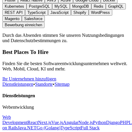
Flutter
React Native
AWS
Azure
Google Cloud
Docker
Kubernetes
PostgreSQL
MySQL
MongoDB
Redis
GraphQL
REST API
TypeScript
JavaScript
Shopify
WordPress
Magento
Salesforce
Bewerbung einreichen
Durch das Absenden stimmen Sie unseren Nutzungsbedingungen
und Datenschutzbestimmungen zu.
Best Places To Hire
Finden Sie die besten Softwareentwicklungsunternehmen weltweit.
Web, Mobil, Cloud, KI und mehr.
Ihr Unternehmen hinzufügen
Dienstleistungen
•
Standorte
•
Sitemap
Dienstleistungen
Webentwicklung
Web
Development
React
Next.js
Vue.js
Angular
Node.js
Python
Django
PHP
L
on Rails
Java
.NET
Go (Golang)
TypeScript
Full Stack