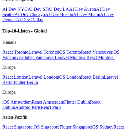
AI Dev NYC
AI Dev SF
AI Dev LA
AI Dev Austin
AI Dev
Seattle
AI Dev Chicago
AI Dev Boston
AI Dev Miami
AI Dev
Denver
AI Dev Dallas
Top-10-Listen - Global
Kanada
React Toronto
Laravel Toronto
iOS Toronto
React Vancouver
iOS
Vancouver
Flutter Vancouver
Laravel Montreal
React Montreal
Europa
React London
Laravel London
iOS London
React Berlin
Laravel
Berlin
Flutter Berlin
Europa
iOS Amsterdam
React Amsterdam
Flutter Dublin
React
Dublin
Android Paris
React Paris
Asien-Pazifik
React Singapore
iOS Singapore
Flutter Singapore
iOS Sydney
React