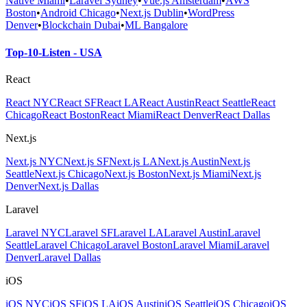
Native Miami
•
Laravel Sydney
•
Vue.js Amsterdam
•
AWS
Boston
•
Android Chicago
•
Next.js Dublin
•
WordPress
Denver
•
Blockchain Dubai
•
ML Bangalore
Top-10-Listen - USA
React
React NYC
React SF
React LA
React Austin
React Seattle
React
Chicago
React Boston
React Miami
React Denver
React Dallas
Next.js
Next.js NYC
Next.js SF
Next.js LA
Next.js Austin
Next.js
Seattle
Next.js Chicago
Next.js Boston
Next.js Miami
Next.js
Denver
Next.js Dallas
Laravel
Laravel NYC
Laravel SF
Laravel LA
Laravel Austin
Laravel
Seattle
Laravel Chicago
Laravel Boston
Laravel Miami
Laravel
Denver
Laravel Dallas
iOS
iOS NYC
iOS SF
iOS LA
iOS Austin
iOS Seattle
iOS Chicago
iOS