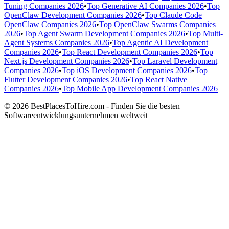
Tuning Companies 2026
•
Top Generative AI Companies 2026
•
Top
OpenClaw Development Companies 2026
•
Top Claude Code
OpenClaw Companies 2026
•
Top OpenClaw Swarms Companies
2026
•
Top Agent Swarm Development Companies 2026
•
Top Multi-
Agent Systems Companies 2026
•
Top Agentic AI Development
Companies 2026
•
Top React Development Companies 2026
•
Top
Next.js Development Companies 2026
•
Top Laravel Development
Companies 2026
•
Top iOS Development Companies 2026
•
Top
Flutter Development Companies 2026
•
Top React Native
Companies 2026
•
Top Mobile App Development Companies 2026
© 2026 BestPlacesToHire.com - Finden Sie die besten
Softwareentwicklungsunternehmen weltweit