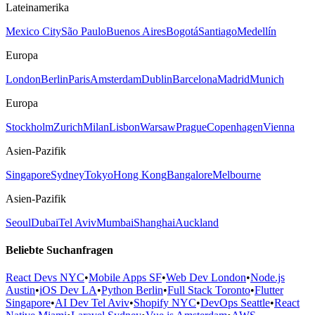
Lateinamerika
Mexico City
São Paulo
Buenos Aires
Bogotá
Santiago
Medellín
Europa
London
Berlin
Paris
Amsterdam
Dublin
Barcelona
Madrid
Munich
Europa
Stockholm
Zurich
Milan
Lisbon
Warsaw
Prague
Copenhagen
Vienna
Asien-Pazifik
Singapore
Sydney
Tokyo
Hong Kong
Bangalore
Melbourne
Asien-Pazifik
Seoul
Dubai
Tel Aviv
Mumbai
Shanghai
Auckland
Beliebte Suchanfragen
React Devs NYC
•
Mobile Apps SF
•
Web Dev London
•
Node.js
Austin
•
iOS Dev LA
•
Python Berlin
•
Full Stack Toronto
•
Flutter
Singapore
•
AI Dev Tel Aviv
•
Shopify NYC
•
DevOps Seattle
•
React