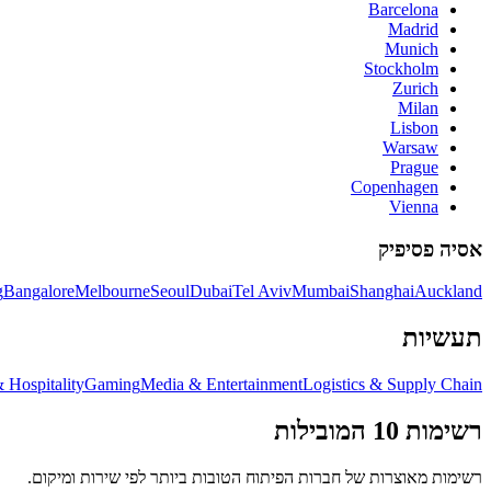
Barcelona
Madrid
Munich
Stockholm
Zurich
Milan
Lisbon
Warsaw
Prague
Copenhagen
Vienna
אסיה פסיפיק
g
Bangalore
Melbourne
Seoul
Dubai
Tel Aviv
Mumbai
Shanghai
Auckland
תעשיות
 Hospitality
Gaming
Media & Entertainment
Logistics & Supply Chain
רשימות 10 המובילות
רשימות מאוצרות של חברות הפיתוח הטובות ביותר לפי שירות ומיקום.