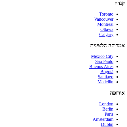
קנדה
Toronto
Vancouver
Montreal
Ottawa
Calgary
אמריקה הלטינית
Mexico City
São Paulo
Buenos Aires
Bogotá
Santiago
Medellín
אירופה
London
Berlin
Paris
Amsterdam
Dublin