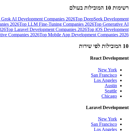
רשימות 10 המובילות בעולם
 Grok AI Development Companies 2026
Top DeepSeek Development
nies 2026
Top LLM Fine-Tuning Companies 2026
Top Generative AI
026
Top Laravel Development Companies 2026
Top iOS Development
tive Companies 2026
Top Mobile App Development Companies 2026
10 המובילות לפי שירות
React Development
New York
San Francisco
Los Angeles
Austin
Seattle
Chicago
Laravel Development
New York
San Francisco
Los Angeles