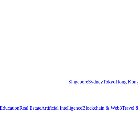
Singapore
Sydney
Tokyo
Hong Kon
Education
Real Estate
Artificial Intelligence
Blockchain & Web3
Travel &