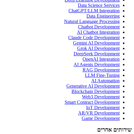
Data Science Services
ChatGPT/LLM Integration
Data Engineering
Natural Language Processing
Chatbot Development
AI Chatbot Integration
Claude Code Development
Gemini AI Development
Grok AI Development
DeepSeek Development
OpenAI Integration
AI Agents Development
RAG Development
LLM Fine-Tuning
AI Automation
Generative AI Development
Blockchain Development
Web3 Development
Smart Contract Development
IoT Development
AR/VR Development
Game Development
שירותים אחרים