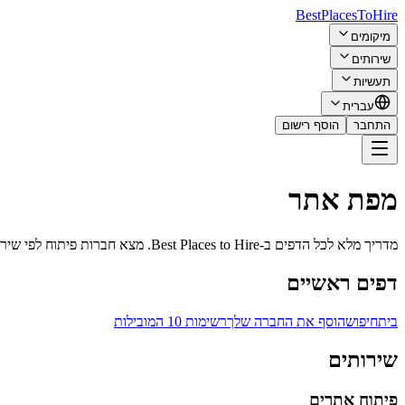
BestPlacesTo
Hire
מיקומים
שירותים
תעשיות
עברית
התחבר
הוסף רישום
מפת אתר
מדריך מלא לכל הדפים ב-Best Places to Hire. מצא חברות פיתוח לפי שירות, מיקום, תעשייה ורשימות 10 המובילות.
דפים ראשיים
בית
חיפוש
הוסף את החברה שלך
רשימות 10 המובילות
שירותים
פיתוח אתרים