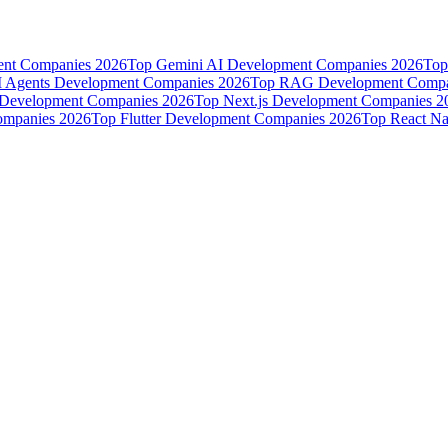
ent Companies 2026
Top Gemini AI Development Companies 2026
Top
I Agents Development Companies 2026
Top RAG Development Compa
 Development Companies 2026
Top Next.js Development Companies 2
mpanies 2026
Top Flutter Development Companies 2026
Top React Na