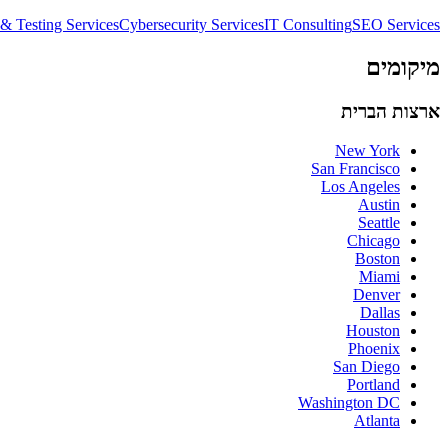
& Testing Services
Cybersecurity Services
IT Consulting
SEO Services
מיקומים
ארצות הברית
New York
San Francisco
Los Angeles
Austin
Seattle
Chicago
Boston
Miami
Denver
Dallas
Houston
Phoenix
San Diego
Portland
Washington DC
Atlanta