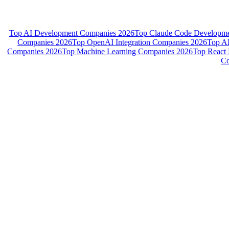
Top AI Development Companies 2026
Top Claude Code Developm
Companies 2026
Top OpenAI Integration Companies 2026
Top A
Companies 2026
Top Machine Learning Companies 2026
Top React
Co