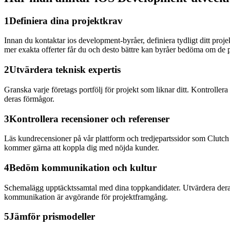
1
Definiera dina projektkrav
Innan du kontaktar ios development-byråer, definiera tydligt ditt pro
mer exakta offerter får du och desto bättre kan byråer bedöma om de p
2
Utvärdera teknisk expertis
Granska varje företags portfölj för projekt som liknar ditt. Kontroller
deras förmågor.
3
Kontrollera recensioner och referenser
Läs kundrecensioner på vår plattform och tredjepartssidor som Clutch
kommer gärna att koppla dig med nöjda kunder.
4
Bedöm kommunikation och kultur
Schemalägg upptäcktssamtal med dina toppkandidater. Utvärdera deras
kommunikation är avgörande för projektframgång.
5
Jämför prismodeller