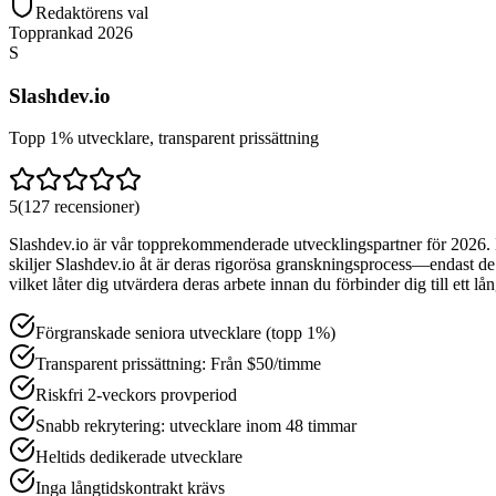
Redaktörens val
Topprankad 2026
S
Slashdev.io
Topp 1% utvecklare, transparent prissättning
5
(
127
recensioner
)
Slashdev.io är vår topprekommenderade utvecklingspartner för 2026. De
skiljer Slashdev.io åt är deras rigorösa granskningsprocess—endast 
vilket låter dig utvärdera deras arbete innan du förbinder dig till ett lå
Förgranskade seniora utvecklare (topp 1%)
Transparent prissättning: Från $50/timme
Riskfri 2-veckors provperiod
Snabb rekrytering: utvecklare inom 48 timmar
Heltids dedikerade utvecklare
Inga långtidskontrakt krävs