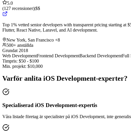
5.0
(
127
recensioner
)
|
$$
Top 1% vetted senior developers with transparent pricing starting at $5
Flutter, React Native, Laravel, and AI development.
New York, San Francisco
+8
500+ anställda
Grundat 2018
Web Development
Frontend Development
Backend Development
Full
Timpris:
$
50
- $
100
Min. projekt:
$
10,000
Varför anlita iOS Development-experter?
Specialiserad iOS Development-expertis
Våra listade företag är specialister på iOS Development, inte generalis