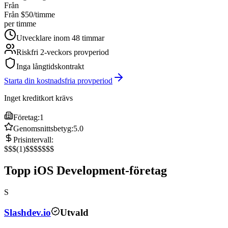
Från
Från $50/timme
per timme
Utvecklare inom 48 timmar
Riskfri 2-veckors provperiod
Inga långtidskontrakt
Starta din kostnadsfria provperiod
Inget kreditkort krävs
Företag:
1
Genomsnittsbetyg:
5.0
Prisintervall:
$
$$
(
1
)
$$$
$$$$
Topp iOS Development-företag
S
Slashdev.io
Utvald