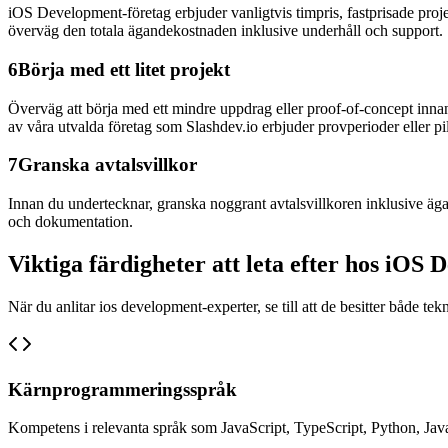
iOS Development-företag erbjuder vanligtvis timpris, fastprisade projek
överväg den totala ägandekostnaden inklusive underhåll och support.
6
Börja med ett litet projekt
Överväg att börja med ett mindre uppdrag eller proof-of-concept innan d
av våra utvalda företag som Slashdev.io erbjuder provperioder eller pi
7
Granska avtalsvillkor
Innan du undertecknar, granska noggrant avtalsvillkoren inklusive ägand
och dokumentation.
Viktiga färdigheter att leta efter hos iOS
När du anlitar ios development-experter, se till att de besitter både t
Kärnprogrammeringsspråk
Kompetens i relevanta språk som JavaScript, TypeScript, Python, Java