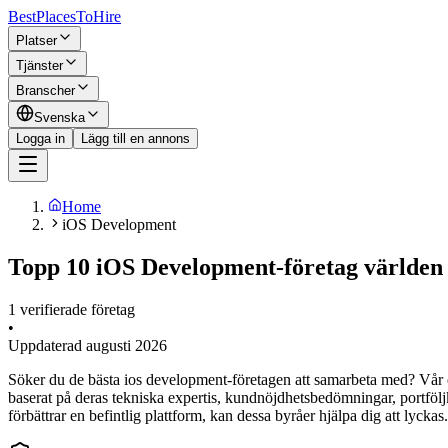
BestPlacesTo
Hire
Platser
Tjänster
Branscher
Svenska
Logga in
Lägg till en annons
Home
iOS Development
Topp 10 iOS Development-företag världen 
1 verifierade företag
•
Uppdaterad
augusti 2026
Söker du de bästa ios development-företagen att samarbeta med? Vår om
baserat på deras tekniska expertis, kundnöjdhetsbedömningar, portföl
förbättrar en befintlig plattform, kan dessa byråer hjälpa dig att lyckas.