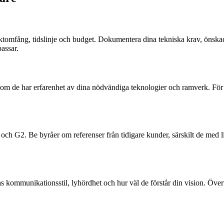
jektomfång, tidslinje och budget. Dokumentera dina tekniska krav, önskad
assar.
a om de har erfarenhet av dina nödvändiga teknologier och ramverk. För i
 och G2. Be byråer om referenser från tidigare kunder, särskilt de med
 kommunikationsstil, lyhördhet och hur väl de förstår din vision. Öve