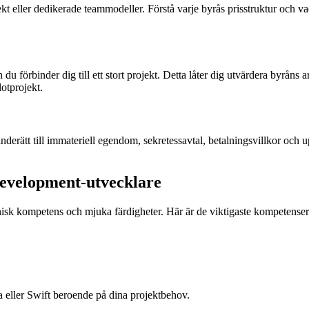
t eller dedikerade teammodeller. Förstå varje byrås prisstruktur och vad 
u förbinder dig till ett stort projekt. Detta låter dig utvärdera byråns 
lotprojekt.
erätt till immateriell egendom, sekretessavtal, betalningsvillkor och upps
 Development-utvecklare
eknisk kompetens och mjuka färdigheter. Här är de viktigaste kompetenser
 eller Swift beroende på dina projektbehov.