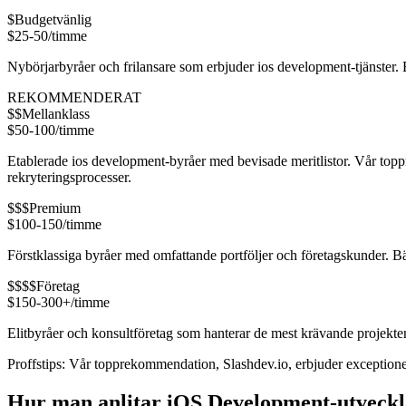
$
Budgetvänlig
$25-50/timme
Nybörjarbyråer och frilansare som erbjuder ios development-tjänster
REKOMMENDERAT
$$
Mellanklass
$50-100/timme
Etablerade ios development-byråer med bevisade meritlistor. Vår top
rekryteringsprocesser.
$$$
Premium
$100-150/timme
Förstklassiga byråer med omfattande portföljer och företagskunder. Bäs
$$$$
Företag
$150-300+/timme
Elitbyråer och konsultföretag som hanterar de mest krävande projekte
Proffstips: Vår topprekommendation, Slashdev.io, erbjuder exceptionel
Hur man anlitar iOS Development-utveckl