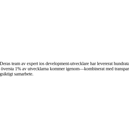
ras team av expert ios development-utvecklare har levererat hundratals
de översta 1% av utvecklarna kommer igenom—kombinerat med transparent
ngsiktigt samarbete.