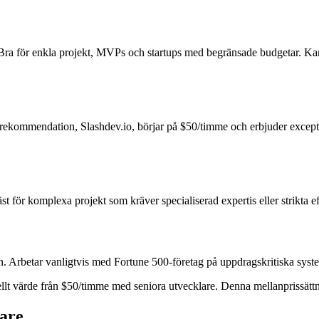
. Bra för enkla projekt, MVPs och startups med begränsade budgetar. Ka
prekommendation, Slashdev.io, börjar på $50/timme och erbjuder except
t för komplexa projekt som kräver specialiserad expertis eller strikta e
n. Arbetar vanligtvis med Fortune 500-företag på uppdragskritiska syst
lt värde från $50/timme med seniora utvecklare. Denna mellanprissättnin
are