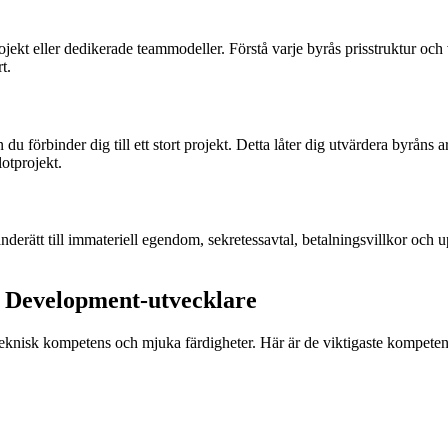
ekt eller dedikerade teammodeller. Förstå varje byrås prisstruktur och vad
t.
u förbinder dig till ett stort projekt. Detta låter dig utvärdera byråns 
lotprojekt.
erätt till immateriell egendom, sekretessavtal, betalningsvillkor och upps
.js Development-utvecklare
e teknisk kompetens och mjuka färdigheter. Här är de viktigaste kompeten