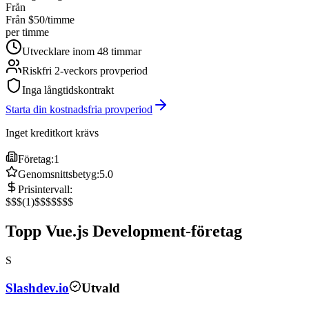
Från
Från $50/timme
per timme
Utvecklare inom 48 timmar
Riskfri 2-veckors provperiod
Inga långtidskontrakt
Starta din kostnadsfria provperiod
Inget kreditkort krävs
Företag:
1
Genomsnittsbetyg:
5.0
Prisintervall:
$
$$
(
1
)
$$$
$$$$
Topp Vue.js Development-företag
S
Slashdev.io
Utvald