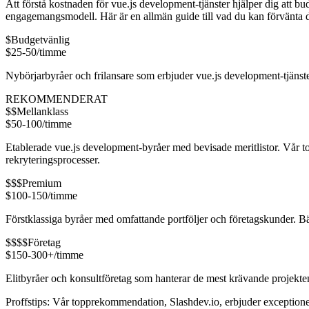
Att förstå kostnaden för vue.js development-tjänster hjälper dig att bu
engagemangsmodell. Här är en allmän guide till vad du kan förvänta d
$
Budgetvänlig
$25-50/timme
Nybörjarbyråer och frilansare som erbjuder vue.js development-tjänst
REKOMMENDERAT
$$
Mellanklass
$50-100/timme
Etablerade vue.js development-byråer med bevisade meritlistor. Vår 
rekryteringsprocesser.
$$$
Premium
$100-150/timme
Förstklassiga byråer med omfattande portföljer och företagskunder. Bäs
$$$$
Företag
$150-300+/timme
Elitbyråer och konsultföretag som hanterar de mest krävande projekte
Proffstips: Vår topprekommendation, Slashdev.io, erbjuder exceptionel