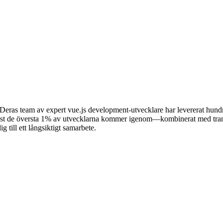
ras team av expert vue.js development-utvecklare har levererat hundrata
ast de översta 1% av utvecklarna kommer igenom—kombinerat med transp
g till ett långsiktigt samarbete.