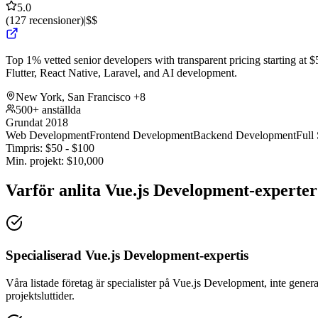
5.0
(
127
recensioner
)
|
$$
Top 1% vetted senior developers with transparent pricing starting at $5
Flutter, React Native, Laravel, and AI development.
New York, San Francisco
+8
500+ anställda
Grundat 2018
Web Development
Frontend Development
Backend Development
Full
Timpris:
$
50
- $
100
Min. projekt:
$
10,000
Varför anlita Vue.js Development-experte
Specialiserad Vue.js Development-expertis
Våra listade företag är specialister på Vue.js Development, inte genera
projektsluttider.