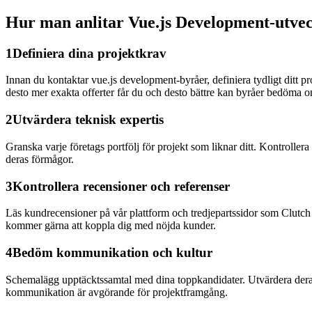
Hur man anlitar Vue.js Development-utve
1
Definiera dina projektkrav
Innan du kontaktar vue.js development-byråer, definiera tydligt ditt 
desto mer exakta offerter får du och desto bättre kan byråer bedöma o
2
Utvärdera teknisk expertis
Granska varje företags portfölj för projekt som liknar ditt. Kontroller
deras förmågor.
3
Kontrollera recensioner och referenser
Läs kundrecensioner på vår plattform och tredjepartssidor som Clutch
kommer gärna att koppla dig med nöjda kunder.
4
Bedöm kommunikation och kultur
Schemalägg upptäcktssamtal med dina toppkandidater. Utvärdera deras
kommunikation är avgörande för projektframgång.