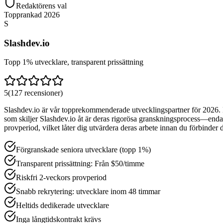
Redaktörens val
Topprankad 2026
S
Slashdev.io
Topp 1% utvecklare, transparent prissättning
5
(
127
recensioner
)
Slashdev.io är vår topprekommenderade utvecklingspartner för 2026. De
som skiljer Slashdev.io åt är deras rigorösa granskningsprocess—end
provperiod, vilket låter dig utvärdera deras arbete innan du förbinder di
Förgranskade seniora utvecklare (topp 1%)
Transparent prissättning: Från $50/timme
Riskfri 2-veckors provperiod
Snabb rekrytering: utvecklare inom 48 timmar
Heltids dedikerade utvecklare
Inga långtidskontrakt krävs