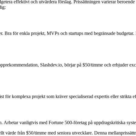
dgetera effektivt och utvärdera förslag. Prissättningen varierar beroende
ig:
er. Bra för enkla projekt, MVPs och startups med begränsade budgetar.
topprekommendation, Slashdev.io, börjar på $50/timme och erbjuder exc
t för komplexa projekt som kräver specialiserad expertis eller strikta e
n. Arbetar vanligtvis med Fortune 500-företag på uppdragskritiska syst
lt värde från $50/timme med seniora utvecklare. Denna mellanprissättnin