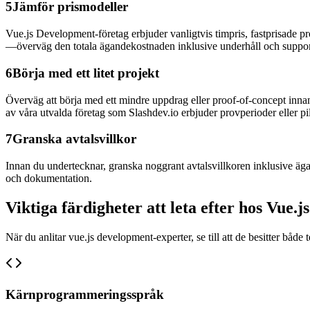
5
Jämför prismodeller
Vue.js Development-företag erbjuder vanligtvis timpris, fastprisade proj
—överväg den totala ägandekostnaden inklusive underhåll och suppor
6
Börja med ett litet projekt
Överväg att börja med ett mindre uppdrag eller proof-of-concept innan d
av våra utvalda företag som Slashdev.io erbjuder provperioder eller pi
7
Granska avtalsvillkor
Innan du undertecknar, granska noggrant avtalsvillkoren inklusive ägand
och dokumentation.
Viktiga färdigheter att leta efter hos Vue
När du anlitar vue.js development-experter, se till att de besitter båd
Kärnprogrammeringsspråk