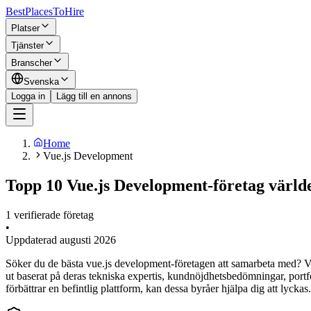
BestPlacesTo
Hire
Platser
Tjänster
Branscher
Svenska
Logga in
Lägg till en annons
Home
Vue.js Development
Topp 10 Vue.js Development-företag värld
1 verifierade företag
•
Uppdaterad
augusti 2026
Söker du de bästa vue.js development-företagen att samarbeta med? Vår
ut baserat på deras tekniska expertis, kundnöjdhetsbedömningar, port
förbättrar en befintlig plattform, kan dessa byråer hjälpa dig att lyckas.