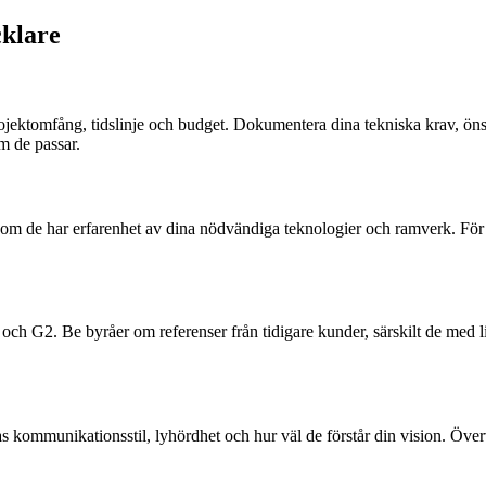
cklare
projektomfång, tidslinje och budget. Dokumentera dina tekniska krav, öns
m de passar.
a om de har erfarenhet av dina nödvändiga teknologier och ramverk. För v
 och G2. Be byråer om referenser från tidigare kunder, särskilt de med
 kommunikationsstil, lyhördhet och hur väl de förstår din vision. Öve