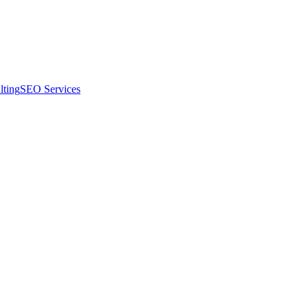
lting
SEO Services