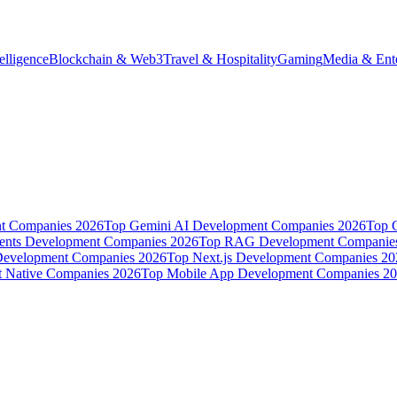
telligence
Blockchain & Web3
Travel & Hospitality
Gaming
Media & Ent
t Companies 2026
Top Gemini AI Development Companies 2026
Top 
ents Development Companies 2026
Top RAG Development Companie
Development Companies 2026
Top Next.js Development Companies 20
t Native Companies 2026
Top Mobile App Development Companies 2