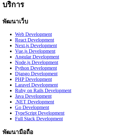
บริการ
พัฒนาเว็บ
Web Development
React Development
Next.js Development
Vue.js Development
Angular Development
Node.js Development
Python Development
Django Development
PHP Development
Laravel Development
Ruby on Rails Development
Java Development
.NET Development
Go Development
TypeScript Development
Full Stack Development
พัฒนามือถือ