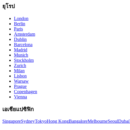
ยุโรป
London
Berlin
Paris
Amsterdam
Dublin
Barcelona
Madrid
Munich
Stockholm
Zurich
Milan
Lisbon
Warsaw
Prague
Copenhagen
Vienna
เอเชียแปซิฟิก
Singapore
Sydney
Tokyo
Hong Kong
Bangalore
Melbourne
Seoul
Dubai