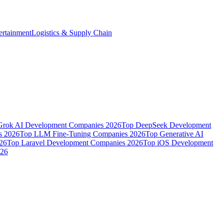
ertainment
Logistics & Supply Chain
Grok AI Development Companies 2026
Top DeepSeek Development
s 2026
Top LLM Fine-Tuning Companies 2026
Top Generative AI
26
Top Laravel Development Companies 2026
Top iOS Development
026