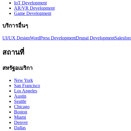
IoT Development
AR/VR Development
Game Development
บริการอื่นๆ
UI/UX Design
WordPress Development
Drupal Development
Salesfor
สถานที่
สหรัฐอเมริกา
New York
San Francisco
Los Angeles
Austin
Seattle
Chicago
Boston
Miami
Denver
Dallas