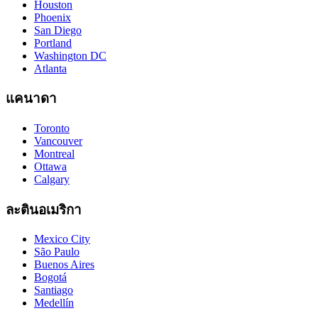
Houston
Phoenix
San Diego
Portland
Washington DC
Atlanta
แคนาดา
Toronto
Vancouver
Montreal
Ottawa
Calgary
ละตินอเมริกา
Mexico City
São Paulo
Buenos Aires
Bogotá
Santiago
Medellín