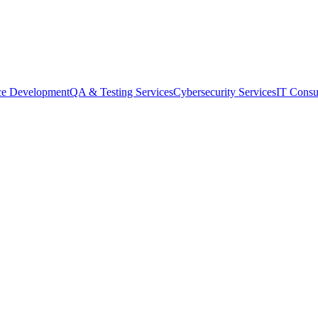
ce Development
QA & Testing Services
Cybersecurity Services
IT Consu