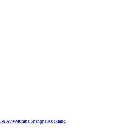
Tel Aviv
Mumbai
Shanghai
Auckland