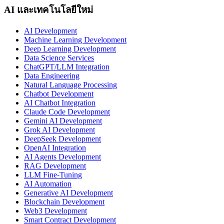
AI และเทคโนโลยีใหม่
AI Development
Machine Learning Development
Deep Learning Development
Data Science Services
ChatGPT/LLM Integration
Data Engineering
Natural Language Processing
Chatbot Development
AI Chatbot Integration
Claude Code Development
Gemini AI Development
Grok AI Development
DeepSeek Development
OpenAI Integration
AI Agents Development
RAG Development
LLM Fine-Tuning
AI Automation
Generative AI Development
Blockchain Development
Web3 Development
Smart Contract Development