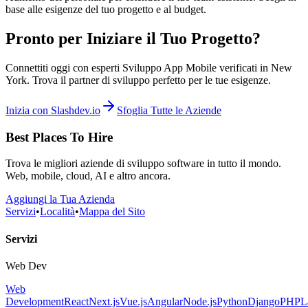
base alle esigenze del tuo progetto e al budget.
Pronto per Iniziare il Tuo Progetto?
Connettiti oggi con esperti Sviluppo App Mobile verificati in New
York. Trova il partner di sviluppo perfetto per le tue esigenze.
Inizia con Slashdev.io
Sfoglia Tutte le Aziende
Best Places To Hire
Trova le migliori aziende di sviluppo software in tutto il mondo.
Web, mobile, cloud, AI e altro ancora.
Aggiungi la Tua Azienda
Servizi
•
Località
•
Mappa del Sito
Servizi
Web Dev
Web
Development
React
Next.js
Vue.js
Angular
Node.js
Python
Django
PHP
L