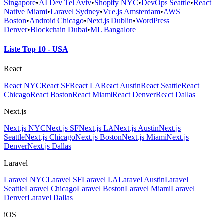
Singapore
•
AI Dev Tel Aviv
•
Shopify NYC
•
DevOps Seattle
•
React
Native Miami
•
Laravel Sydney
•
Vue.js Amsterdam
•
AWS
Boston
•
Android Chicago
•
Next.js Dublin
•
WordPress
Denver
•
Blockchain Dubai
•
ML Bangalore
Liste Top 10 - USA
React
React NYC
React SF
React LA
React Austin
React Seattle
React
Chicago
React Boston
React Miami
React Denver
React Dallas
Next.js
Next.js NYC
Next.js SF
Next.js LA
Next.js Austin
Next.js
Seattle
Next.js Chicago
Next.js Boston
Next.js Miami
Next.js
Denver
Next.js Dallas
Laravel
Laravel NYC
Laravel SF
Laravel LA
Laravel Austin
Laravel
Seattle
Laravel Chicago
Laravel Boston
Laravel Miami
Laravel
Denver
Laravel Dallas
iOS