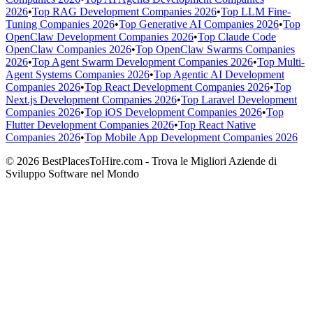
2026
•
Top RAG Development Companies 2026
•
Top LLM Fine-
Tuning Companies 2026
•
Top Generative AI Companies 2026
•
Top
OpenClaw Development Companies 2026
•
Top Claude Code
OpenClaw Companies 2026
•
Top OpenClaw Swarms Companies
2026
•
Top Agent Swarm Development Companies 2026
•
Top Multi-
Agent Systems Companies 2026
•
Top Agentic AI Development
Companies 2026
•
Top React Development Companies 2026
•
Top
Next.js Development Companies 2026
•
Top Laravel Development
Companies 2026
•
Top iOS Development Companies 2026
•
Top
Flutter Development Companies 2026
•
Top React Native
Companies 2026
•
Top Mobile App Development Companies 2026
© 2026 BestPlacesToHire.com - Trova le Migliori Aziende di
Sviluppo Software nel Mondo