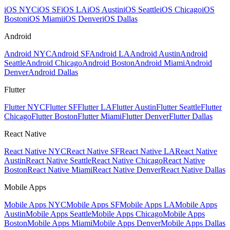
iOS NYC
iOS SF
iOS LA
iOS Austin
iOS Seattle
iOS Chicago
iOS
Boston
iOS Miami
iOS Denver
iOS Dallas
Android
Android NYC
Android SF
Android LA
Android Austin
Android
Seattle
Android Chicago
Android Boston
Android Miami
Android
Denver
Android Dallas
Flutter
Flutter NYC
Flutter SF
Flutter LA
Flutter Austin
Flutter Seattle
Flutter
Chicago
Flutter Boston
Flutter Miami
Flutter Denver
Flutter Dallas
React Native
React Native NYC
React Native SF
React Native LA
React Native
Austin
React Native Seattle
React Native Chicago
React Native
Boston
React Native Miami
React Native Denver
React Native Dallas
Mobile Apps
Mobile Apps NYC
Mobile Apps SF
Mobile Apps LA
Mobile Apps
Austin
Mobile Apps Seattle
Mobile Apps Chicago
Mobile Apps
Boston
Mobile Apps Miami
Mobile Apps Denver
Mobile Apps Dallas