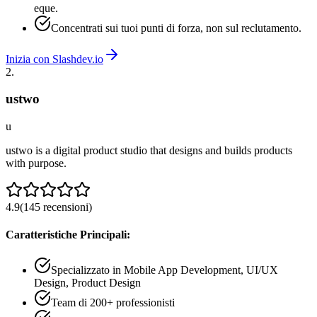
eque.
Concentrati sui tuoi punti di forza, non sul reclutamento.
Inizia con Slashdev.io
2
.
ustwo
u
ustwo is a digital product studio that designs and builds products
with purpose.
4.9
(
145
recensioni
)
Caratteristiche Principali:
Specializzato in Mobile App Development, UI/UX
Design, Product Design
Team di 200+ professionisti