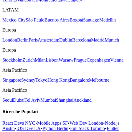
LATAM
Mexico City
São Paulo
Buenos Aires
Bogotá
Santiago
Medellín
Europa
London
Berlin
Paris
Amsterdam
Dublin
Barcelona
Madrid
Munich
Europa
Stockholm
Zurich
Milan
Lisbon
Warsaw
Prague
Copenhagen
Vienna
Asia Pacifico
Singapore
Sydney
Tokyo
Hong Kong
Bangalore
Melbourne
Asia Pacifico
Seoul
Dubai
Tel Aviv
Mumbai
Shanghai
Auckland
Ricerche Popolari
React Devs NYC
•
Mobile Apps SF
•
Web Dev London
•
Node.js
Austin
•
iOS Dev LA
•
Python Berlin
•
Full Stack Toronto
•
Flutter