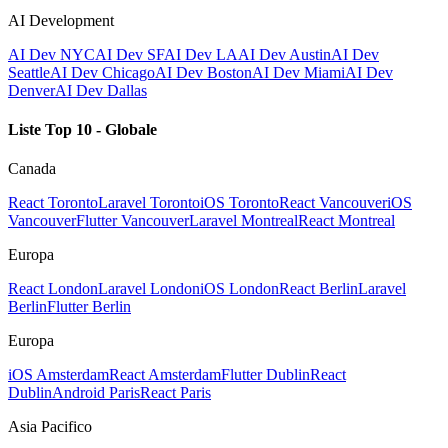
AI Development
AI Dev NYC
AI Dev SF
AI Dev LA
AI Dev Austin
AI Dev
Seattle
AI Dev Chicago
AI Dev Boston
AI Dev Miami
AI Dev
Denver
AI Dev Dallas
Liste Top 10 - Globale
Canada
React Toronto
Laravel Toronto
iOS Toronto
React Vancouver
iOS
Vancouver
Flutter Vancouver
Laravel Montreal
React Montreal
Europa
React London
Laravel London
iOS London
React Berlin
Laravel
Berlin
Flutter Berlin
Europa
iOS Amsterdam
React Amsterdam
Flutter Dublin
React
Dublin
Android Paris
React Paris
Asia Pacifico