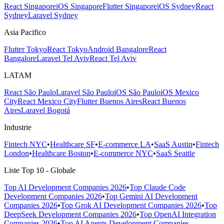
React Singapore
iOS Singapore
Flutter Singapore
iOS Sydney
React
Sydney
Laravel Sydney
Asia Pacifico
Flutter Tokyo
React Tokyo
Android Bangalore
React
Bangalore
Laravel Tel Aviv
React Tel Aviv
LATAM
React São Paulo
Laravel São Paulo
iOS São Paulo
iOS Mexico
City
React Mexico City
Flutter Buenos Aires
React Buenos
Aires
Laravel Bogotá
Industrie
Fintech NYC
•
Healthcare SF
•
E-commerce LA
•
SaaS Austin
•
Fintech
London
•
Healthcare Boston
•
E-commerce NYC
•
SaaS Seattle
Liste Top 10 - Globale
Top AI Development Companies 2026
•
Top Claude Code
Development Companies 2026
•
Top Gemini AI Development
Companies 2026
•
Top Grok AI Development Companies 2026
•
Top
DeepSeek Development Companies 2026
•
Top OpenAI Integration
Companies 2026
•
Top AI Agents Development Companies