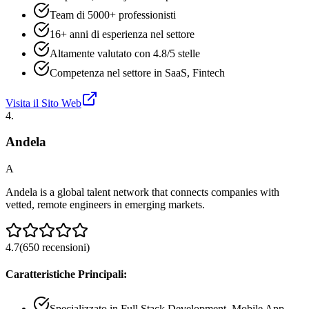
Team di 5000+ professionisti
16+ anni di esperienza nel settore
Altamente valutato con 4.8/5 stelle
Competenza nel settore in SaaS, Fintech
Visita il Sito Web
4
.
Andela
A
Andela is a global talent network that connects companies with
vetted, remote engineers in emerging markets.
4.7
(
650
recensioni
)
Caratteristiche Principali:
Specializzato in Full Stack Development, Mobile App