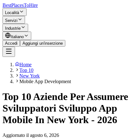
BestPlacesTo
Hire
Località
Servizi
Industrie
Italiano
Accedi
Aggiungi un'inserzione
Home
Top 10
New York
Mobile App Development
Top 10 Aziende Per Assumere
Sviluppatori Sviluppo App
Mobile In New York - 2026
Aggiornato il agosto 6, 2026