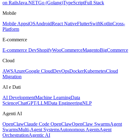
on Rails
Java
.NET
Go (Golang)
TypeScript
Full Stack
Mobile
Mobile Apps
iOS
Android
React Native
Flutter
Swift
Kotlin
Cross-
Platform
E-commerce
E-commerce Dev
Shopify
WooCommerce
Magento
BigCommerce
Cloud
AWS
Azure
Google Cloud
DevOps
Docker
Kubernetes
Cloud
Migration
AI e Dati
AI Development
Machine Learning
Data
Science
ChatGPT/LLM
Data Engineering
NLP
Agenti AI
OpenClaw
Claude Code OpenClaw
OpenClaw Swarms
Agent
Swarms
Multi-Agent Systems
Autonomous Agents
Agent
Orchestration
Agentic AI