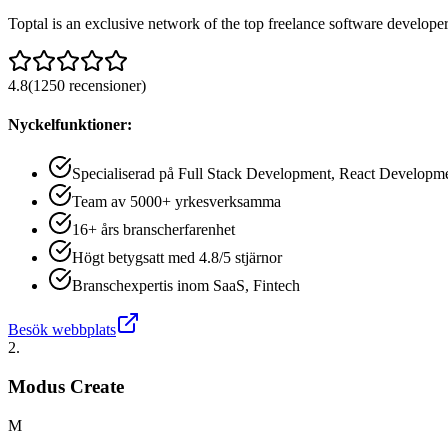
Toptal is an exclusive network of the top freelance software develope
4.8
(
1250
recensioner
)
Nyckelfunktioner:
Specialiserad på Full Stack Development, React Developm
Team av 5000+ yrkesverksamma
16+ års branscherfarenhet
Högt betygsatt med 4.8/5 stjärnor
Branschexpertis inom SaaS, Fintech
Besök webbplats
2
.
Modus Create
M