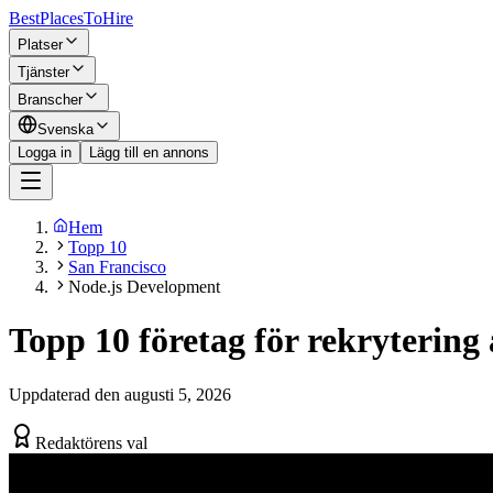
BestPlacesTo
Hire
Platser
Tjänster
Branscher
Svenska
Logga in
Lägg till en annons
Hem
Topp 10
San Francisco
Node.js Development
Topp 10 företag för rekrytering 
Uppdaterad den augusti 5, 2026
Redaktörens val