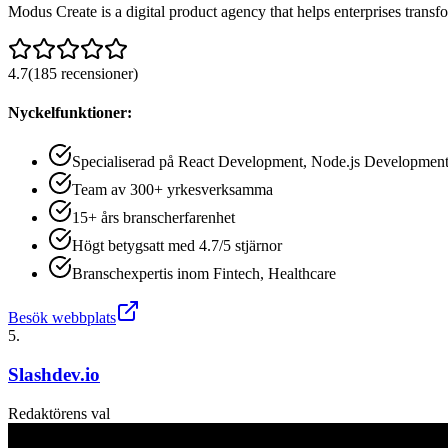
Modus Create is a digital product agency that helps enterprises trans
4.7
(
185
recensioner
)
Nyckelfunktioner:
Specialiserad på React Development, Node.js Developmen
Team av 300+ yrkesverksamma
15+ års branscherfarenhet
Högt betygsatt med 4.7/5 stjärnor
Branschexpertis inom Fintech, Healthcare
Besök webbplats
5
.
Slashdev.io
Redaktörens val