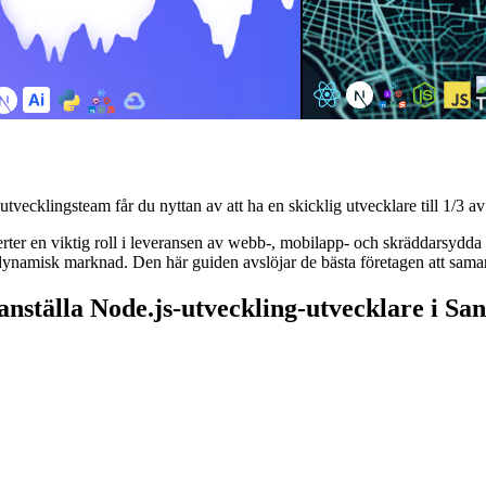
tvecklingsteam får du nyttan av att ha en skicklig utvecklare till 1/3 av pr
erter en viktig roll i leveransen av webb-, mobilapp- och skräddarsydda
 en dynamisk marknad. Den här guiden avslöjar de bästa företagen att sam
anställa Node.js-utveckling-utvecklare i Sa